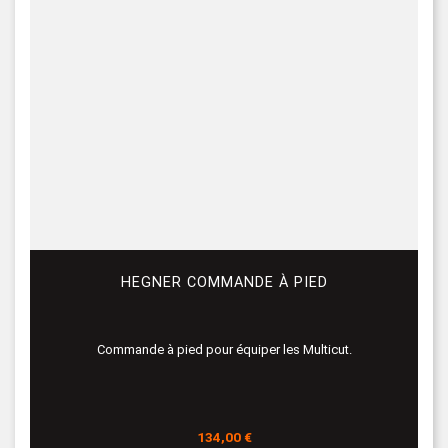
HEGNER COMMANDE À PIED
Commande à pied pour équiper les Multicut.
Prix
134,00 €