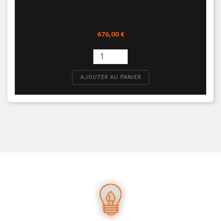
Prix
676,00 €
AJOUTER AU PANIER