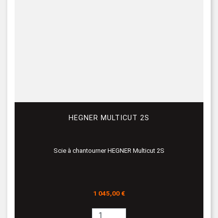
HEGNER MULTICUT 2S
Scie à chantourner HEGNER Multicut 2S
Prix
1 045,00 €