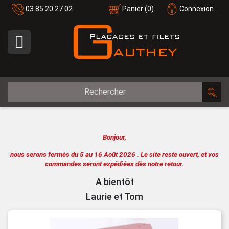
03 85 20 27 02
Panier
(0)
Connexion

Bonjour,
nous serons fermés du 5 au 16 Août 2026 .
Le site reste ouvert, et vos
commandes seront expédiées dès notre retour.
A bientôt
Laurie et Tom