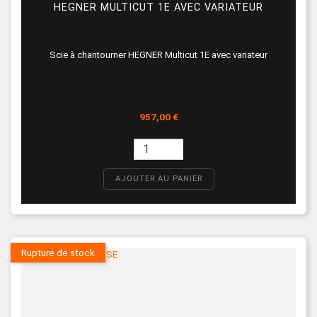
HEGNER MULTICUT 1E AVEC VARIATEUR
Scie à chantourner HEGNER Multicut 1E avec variateur
Prix
957,00 €
AJOUTER AU PANIER
Rupture de stock