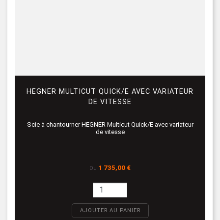
HEGNER MULTICUT QUICK/E AVEC VARIATEUR
DE VITESSE
Scie à chantourner HEGNER Multicut Quick/E avec variateur
de vitesse
Prix
1 735,00 €
Du
AJOUTER AU PANIER