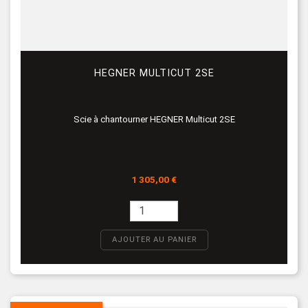
HEGNER MULTICUT 2SE
Scie à chantourner HEGNER Multicut 2SE
Prix
1 305,00 €
AJOUTER AU PANIER