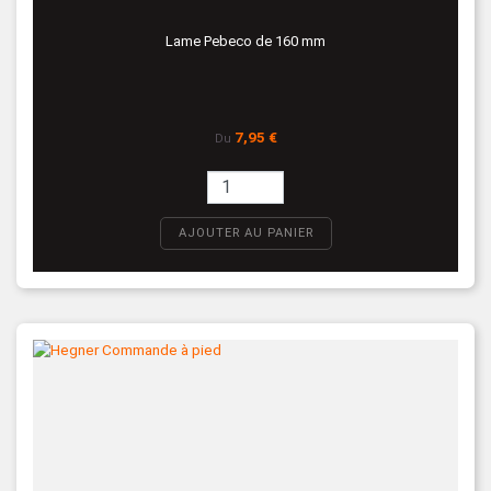
Lame Pebeco de 160 mm
Prix
7,95 €
Du
AJOUTER AU PANIER