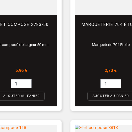
LET COMPOSÉ 2783-50
MARQUETERIE 704 ÉTO
et composé de largeur 50 mm
Marqueterie 704 Etoile
Prix
Prix
5,96 €
2,70 €
AJOUTER AU PANIER
AJOUTER AU PANIER