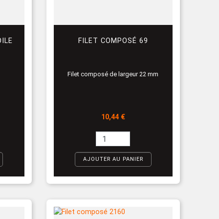
ILE
FILET COMPOSÉ 69
Filet composé de largeur 22 mm
Prix
10,44 €
AJOUTER AU PANIER