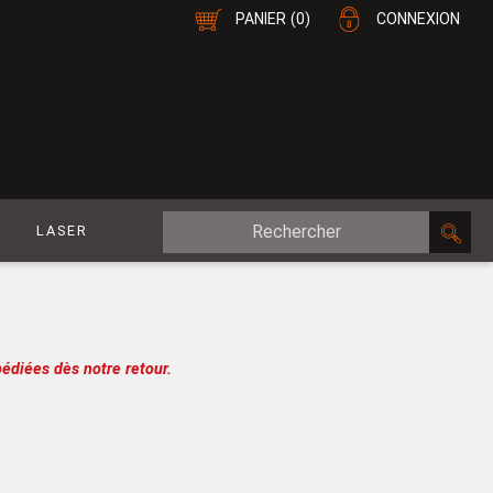
PANIER
(0)
CONNEXION
E
LASER
MDF Plaqué
le
CP Plaqué
Placage Double-Face
édiées dès notre retour.
e
Contreplaqué
esure
MDF
oupe