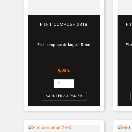
FILET COMPOSÉ 2818
FI
Filet composé de largeur 5 mm
Fil
Prix
9,00 €
AJOUTER AU PANIER