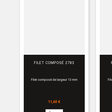
FILET COMPOSÉ 2783
Filet composé de largeur 13 mm
Fi
Prix
11,60 €