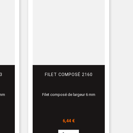
3
FILET COMPOSÉ 2160
 mm
Filet composé de largeur 6 mm
Prix
6,44 €