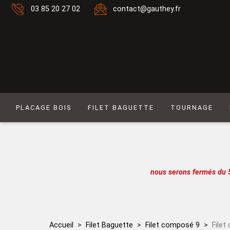
03 85 20 27 02
contact@gauthey.fr
PLACAGE BOIS
FILET BAGUETTE
TOURNAGE
Placage Naturel 0,6 mm
Filet composé 6
Placage Naturel à Mouvement 0,6 mm
Filet Laiton
Placage Couleur 0,6 mm
Filet composé 9
nous serons fermés du 
Placage Couleur à Mouvement 0,6 mm
Filet Simple naturel
Placage Naturel 0,9 mm
Baguette
Placage Couleur 0,9 mm
Filet simple couleur
Accueil
Filet Baguette
Filet composé 9
File
Lot de placages