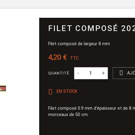
Pinceau et 
Dévidoir
Ponçage
FILET COMPOSÉ 20
Filet composé de largeur 8 mm
4,20 €
TTC

-
+
AJ
QUANTITÉ

EN STOCK
Filet composé 0.9 mm d'épaisseur et de 8 m
morceaux de 50 cm.