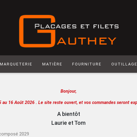
MARQUETERIE
MATIÈRE
FOURNITURE
OUTILLAG
Matière synthétique
Abrasif
Hegner
Bonjour,
Laiton
Colle
Scie manuel
Laser
Produit de Finition
Racloir
5 au 16 Août 2026 .
Le site reste ouvert, et vos commandes seront exp
Chantournage
Quincaillerie
Lame de sci
A bientôt
Panneau support
Outils de m
Laurie et Tom
Papier
Outils de c
t composé 2029
Extra
Atelier