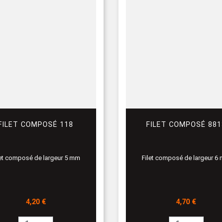
FILET COMPOSÉ 118
FILET COMPOSÉ 881
let composé de largeur 5 mm
Filet composé de largeur 6
Prix
Prix
4,20 €
4,70 €