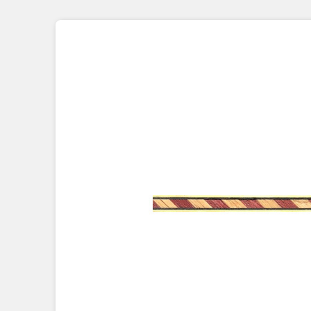
Placage Grande Longueur
Placage Double-Face