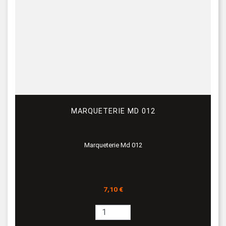
MARQUETERIE MD 012
Marqueterie Md 012
Prix
7,10 €