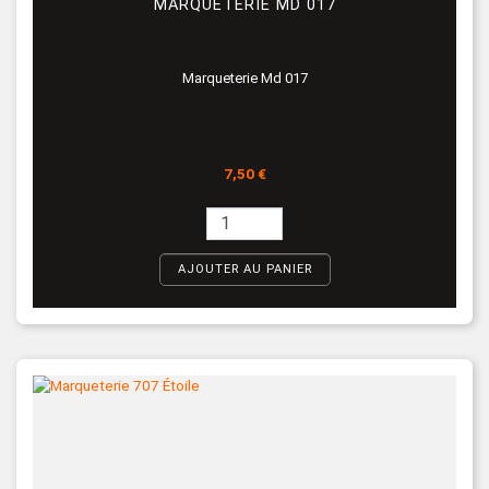
MARQUETERIE MD 017
Marqueterie Md 017
Prix
7,50 €
AJOUTER AU PANIER