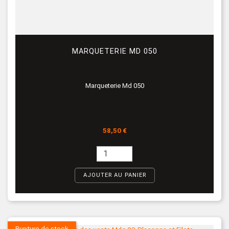
MARQUETERIE MD 050
Marqueterie Md 050
Prix
58,50 €
AJOUTER AU PANIER
Rupture de stock