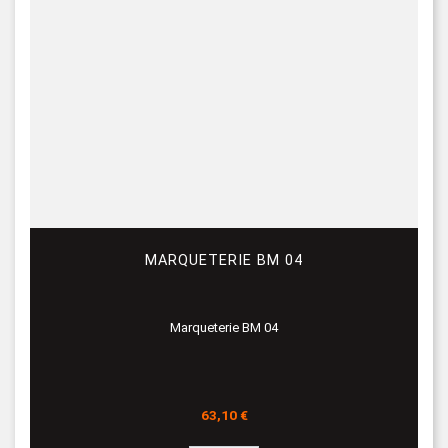
MARQUETERIE BM 04
Marqueterie BM 04
Prix
63,10 €