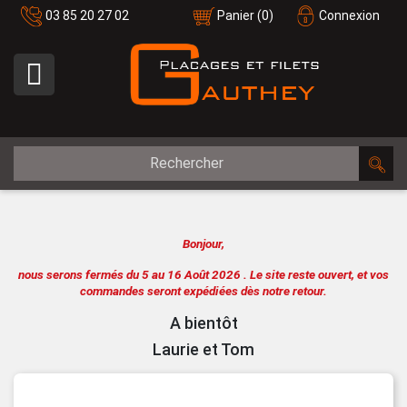
03 85 20 27 02
Panier
(0)
Connexion

Bonjour,
nous serons fermés du 5 au 16 Août 2026 .
Le site reste ouvert, et vos
commandes seront expédiées dès notre retour.
A bientôt
Laurie et Tom