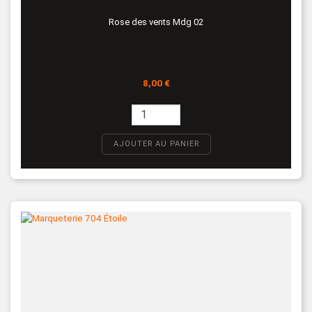
Rose des vents Mdg 02
Prix
8,00 €
AJOUTER AU PANIER