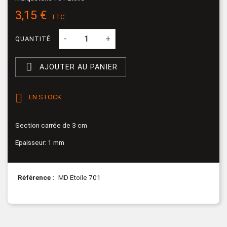
3,15 €
TTC
-
+
QUANTITÉ

AJOUTER AU PANIER

EN STOCK
Section carrée de 3 cm
Epaisseur: 1 mm
Référence
MD Etoile 701