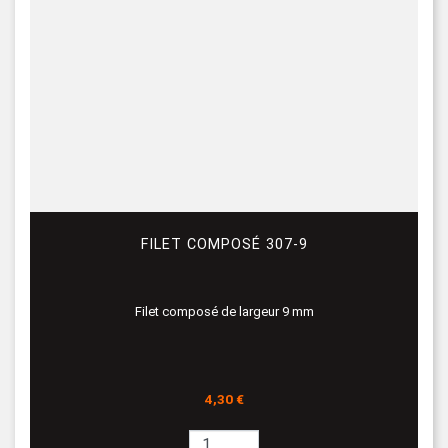
FILET COMPOSÉ 307-9
Filet composé de largeur 9 mm
Prix
4,30 €