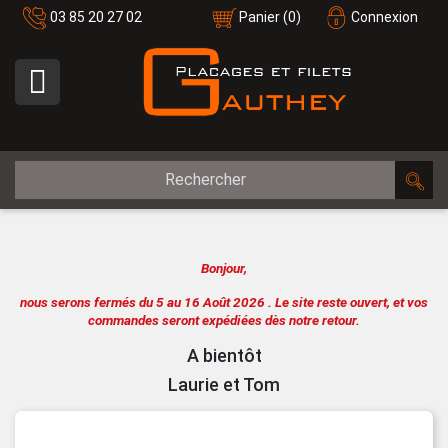
03 85 20 27 02
Panier
(0)
Connexion

Bonjour,
nous serons fermés du 5 au 16 Août 2026 .
Le site reste ouvert, et vos
commandes seront expédiées dès notre retour.
A bientôt
Laurie et Tom