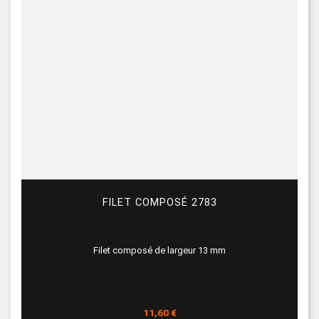
FILET COMPOSÉ 2783
Filet composé de largeur 13 mm
Prix
11,60 €