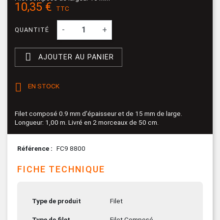
10,35 €
TTC
-
+
QUANTITÉ

AJOUTER AU PANIER

EN STOCK
Filet composé 0.9 mm d'épaisseur et de 15 mm de large.
Longueur: 1,00 m. Livré en 2 morceaux de 50 cm.
Référence
FC9 8800
FICHE TECHNIQUE
Type de produit
Filet
Type de filet
Filet Composé