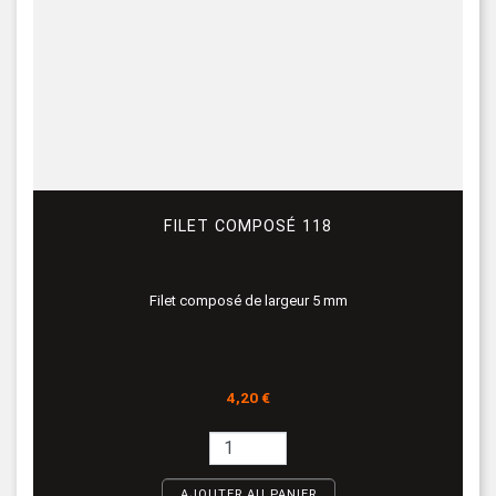
FILET COMPOSÉ 118
Filet composé de largeur 5 mm
Prix
4,20 €
AJOUTER AU PANIER