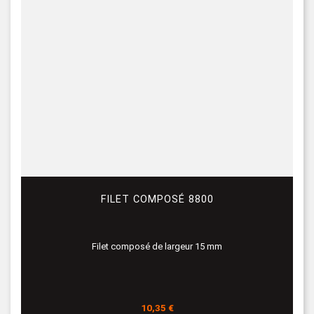
FILET COMPOSÉ 8800
Filet composé de largeur 15 mm
Prix
10,35 €