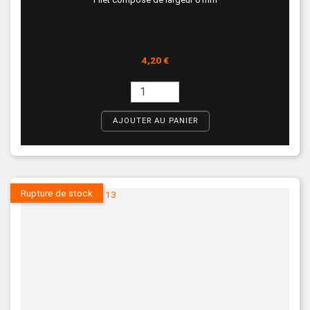
Prix
4,20 €
AJOUTER AU PANIER
Rupture de stock