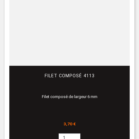
FILET COMPOSÉ 4113
Filet composé de largeur 6 mm
Prix
3,70 €