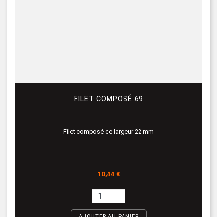
FILET COMPOSÉ 69
Filet composé de largeur 22 mm
Prix
10,44 €
AJOUTER AU PANIER