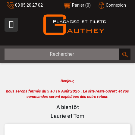
03 85 20 27 02
Panier
(0)
Connexion

Bonjour,
nous serons fermés du 5 au 16 Août 2026 .
Le site reste ouvert, et vos
commandes seront expédiées dès notre retour.
A bientôt
Laurie et Tom