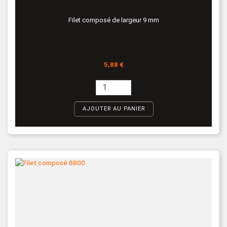
Filet composé de largeur 9 mm
Prix
5,88 €
AJOUTER AU PANIER