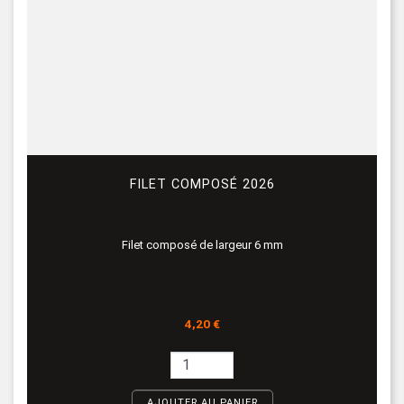
FILET COMPOSÉ 2026
Filet composé de largeur 6 mm
Prix
4,20 €
AJOUTER AU PANIER