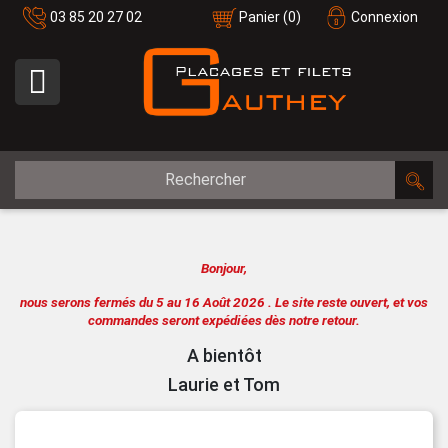
03 85 20 27 02
Panier
(0)
Connexion

Bonjour,
nous serons fermés du 5 au 16 Août 2026 .
Le site reste ouvert, et vos
commandes seront expédiées dès notre retour.
A bientôt
Laurie et Tom