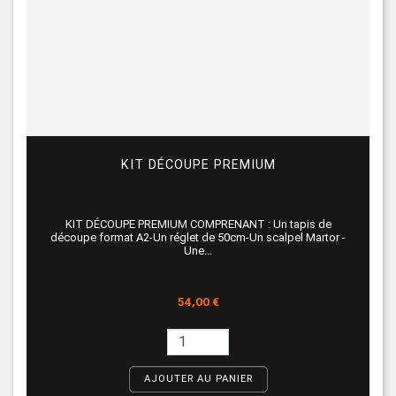
KIT DÉCOUPE PREMIUM
KIT DÉCOUPE PREMIUM COMPRENANT : Un tapis de
découpe format A2-Un réglet de 50cm-Un scalpel Martor -
Une...
Prix
54,00 €
AJOUTER AU PANIER