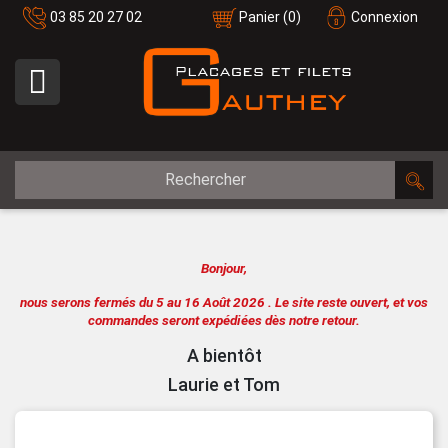
03 85 20 27 02
Panier
(0)
Connexion

Bonjour,
nous serons fermés du 5 au 16 Août 2026 .
Le site reste ouvert, et vos
commandes seront expédiées dès notre retour.
A bientôt
Laurie et Tom