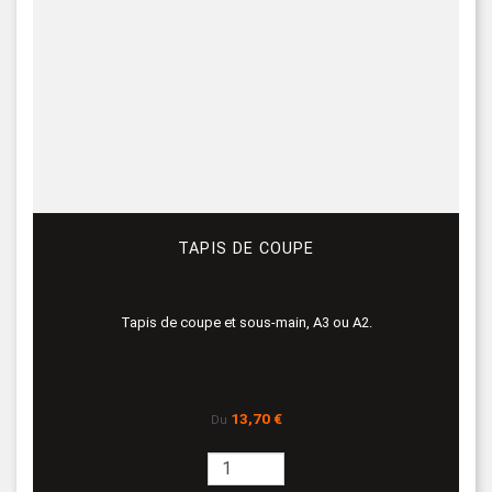
TAPIS DE COUPE
Tapis de coupe et sous-main, A3 ou A2.
Prix
13,70 €
Du