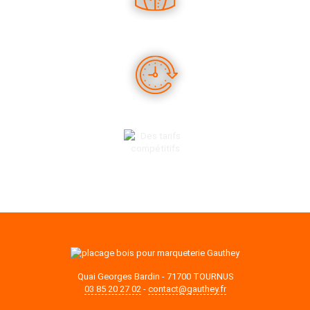
DES CONSEILS PERTINENTS
DES PRODUITS EN STOCK
DES TARIFS COMPÉTITIFS
Quai Georges Bardin - 71700 TOURNUS
03 85 20 27 02
-
contact@gauthey.fr