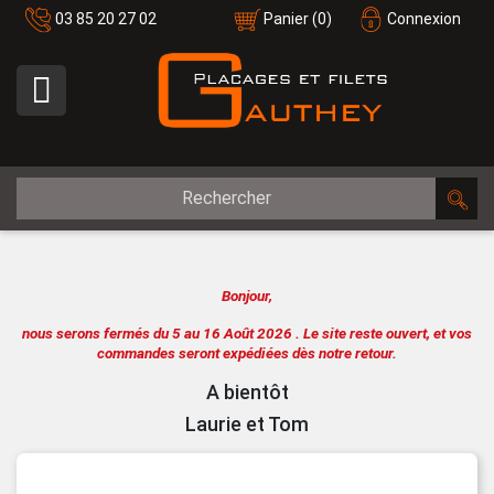
03 85 20 27 02
Panier
(0)
Connexion

Bonjour,
nous serons fermés du 5 au 16 Août 2026 .
Le site reste ouvert, et vos
commandes seront expédiées dès notre retour.
A bientôt
Laurie et Tom