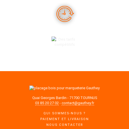
DES PRODUITS EN STOCK
DES TARIFS COMPÉTITIFS
Quai Georges Bardin - 71700 TOURNUS
03 85 20 27 02
-
contact@gauthey.fr
QUI SOMMES-NOUS ?
PAIEMENT ET LIVRAISON
NOUS CONTACTER