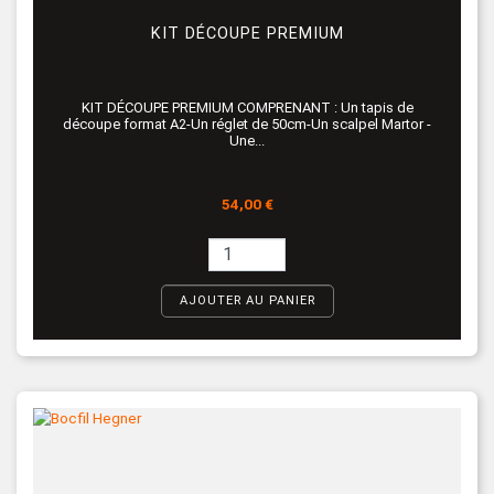
KIT DÉCOUPE PREMIUM
KIT DÉCOUPE PREMIUM COMPRENANT : Un tapis de
découpe format A2-Un réglet de 50cm-Un scalpel Martor -
Une...
Prix
54,00 €
AJOUTER AU PANIER