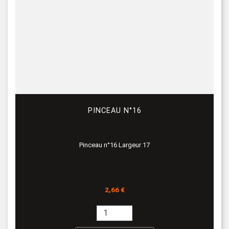
PINCEAU N°16
Pinceau n°16 Largeur 17
Prix
2,66 €