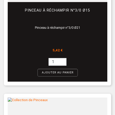
PINCEAU À RÉCHAMPIR N°3/0 Ø15
Pinceau à réchampir n°3/0 Ø21
Prix
5,42 €
AJOUTER AU PANIER