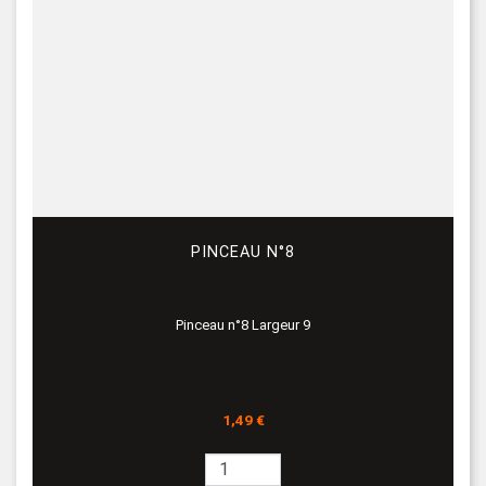
PINCEAU N°8
Pinceau n°8 Largeur 9
Prix
1,49 €