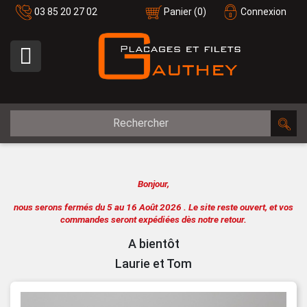
03 85 20 27 02
Panier
(0)
Connexion

Bonjour,
nous serons fermés du 5 au 16 Août 2026 .
Le site reste ouvert, et vos
commandes seront expédiées dès notre retour.
A bientôt
Laurie et Tom