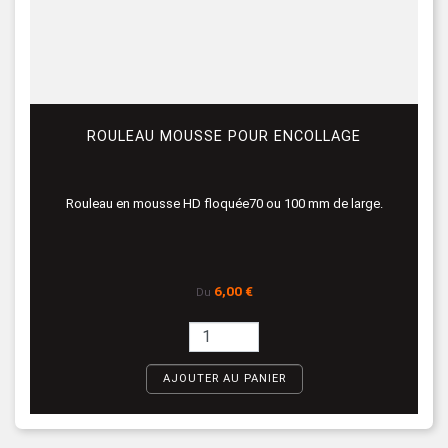
ROULEAU MOUSSE POUR ENCOLLAGE
Rouleau en mousse HD floquée70 ou 100 mm de large.
Prix
6,00 €
Du
AJOUTER AU PANIER