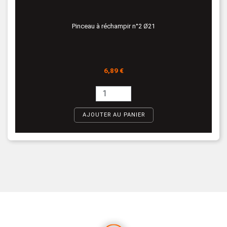
Pinceau à réchampir n°2 Ø21
Prix
6,89 €
AJOUTER AU PANIER