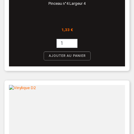
Pinceau n°4 Largeur 4
Prix
1,33 €
AJOUTER AU PANIER