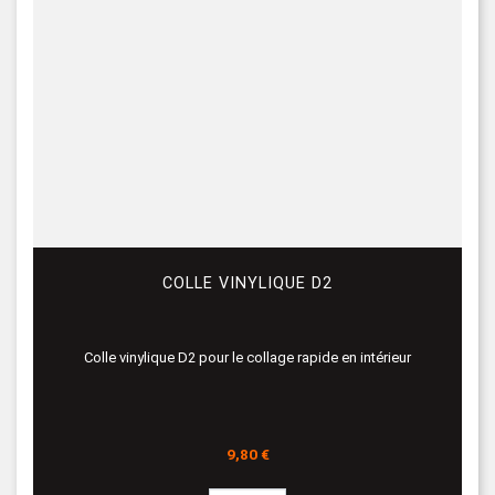
COLLE VINYLIQUE D2
Colle vinylique D2 pour le collage rapide en intérieur
Prix
9,80 €