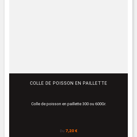
COLLE DE POISSON EN PAILLETTE
Colle de poisson en paillette 300 ou 600Gr.
Prix
7,20 €
Du