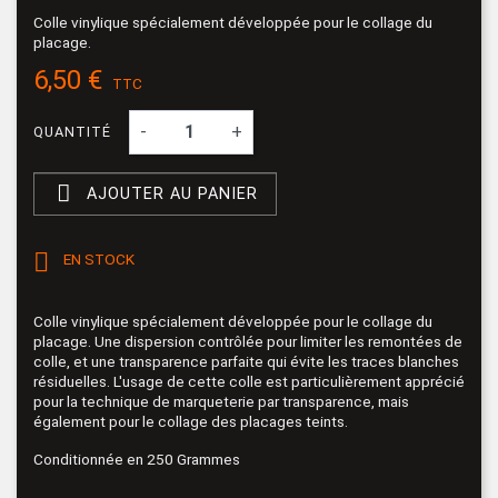
Colle vinylique spécialement développée pour le collage du
placage.
6,50 €
TTC
-
+
QUANTITÉ

AJOUTER AU PANIER

EN STOCK
Colle vinylique spécialement développée pour le collage du
placage. Une dispersion contrôlée pour limiter les remontées de
colle, et une transparence parfaite qui évite les traces blanches
résiduelles. L'usage de cette colle est particulièrement apprécié
pour la technique de marqueterie par transparence, mais
également pour le collage des placages teints.
Conditionnée en 250 Grammes