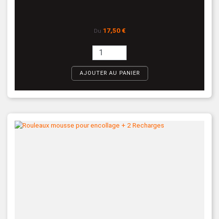
Prix
17,50 €
Du
AJOUTER AU PANIER