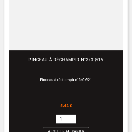
PINCEAU À RÉCHAMPIR N°3/0 Ø15
Pinceau à réchampir n°3/0 Ø21
Prix
5,42 €
AJOUTER AU PANIER