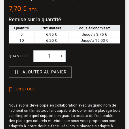
7,70 €
TTC
Remise sur la quantité
Quantité
Prix unitaire
Vous économisez
5
6,95 €
Jusqu'à 3,75 €
10
6,20 €
Jusqu'à 15,00 €
-
+
QUANTITÉ

AJOUTER AU PANIER

EN STOCK
Nous avons développé en collaboration avec un grand nom de
l'adhésif un film autocollant capable de coller notre placage bois
sur n'importe quel support non gras. La beauté de l'ensemble
des placages naturels et teints que nous vous proposons sont
adaptés à notre double-face. Dès lors le placage s'adapte à