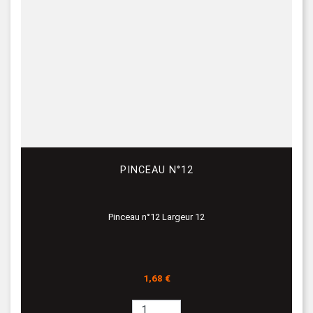
PINCEAU N°12
Pinceau n°12 Largeur 12
Prix
1,68 €