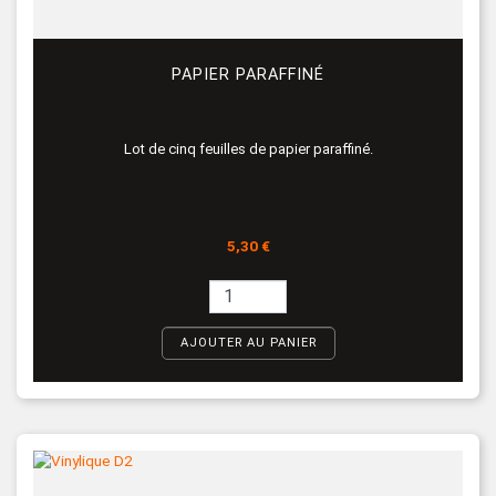
PAPIER PARAFFINÉ
Lot de cinq feuilles de papier paraffiné.
Prix
5,30 €
AJOUTER AU PANIER