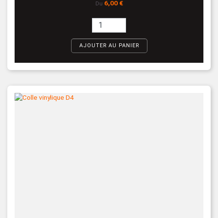
Prix
6,00 €
Du
AJOUTER AU PANIER