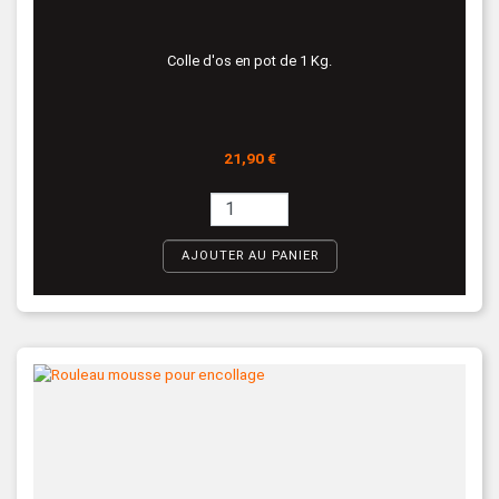
Colle d'os en pot de 1 Kg.
Prix
21,90 €
AJOUTER AU PANIER