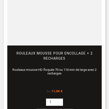
ROULEAUX MOUSSE POUR ENCOLLAGE + 2
RECHARGES
Rouleaux mousse HD floquée 70 ou 110 mm de large avec 2
recharges
Prix
11,04 €
Du