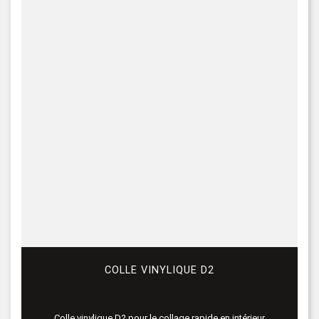
COLLE VINYLIQUE D2
Colle vinylique D2 pour le collage rapide en intérieur