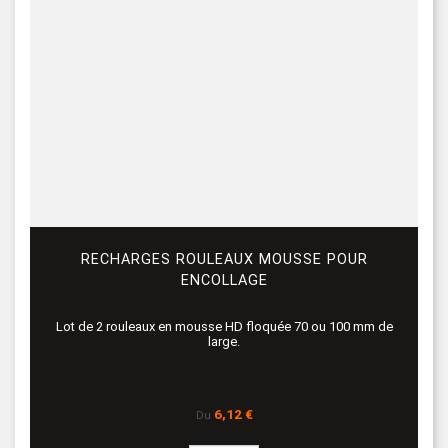
RECHARGES ROULEAUX MOUSSE POUR
ENCOLLAGE
Lot de 2 rouleaux en mousse HD floquée 70 ou 100 mm de
large.
Prix
6,12 €
Du