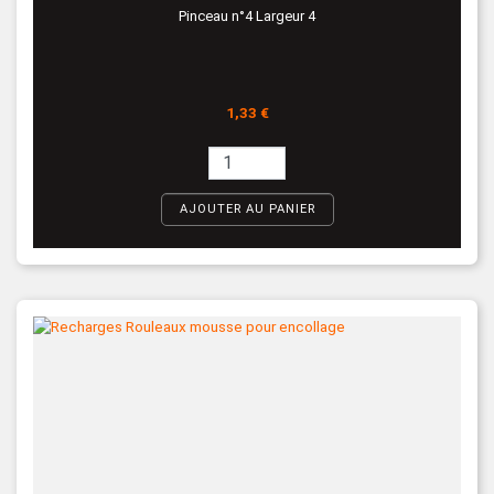
Pinceau n°4 Largeur 4
Prix
1,33 €
AJOUTER AU PANIER