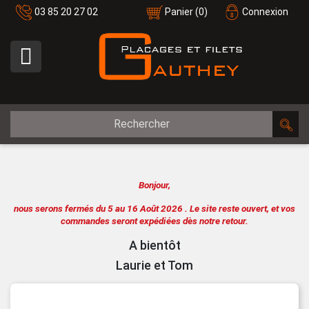
03 85 20 27 02
Panier
(0)
Connexion

Bonjour,
nous serons fermés du 5 au 16 Août 2026 .
Le site reste ouvert, et vos
commandes seront expédiées dès notre retour.
A bientôt
Laurie et Tom