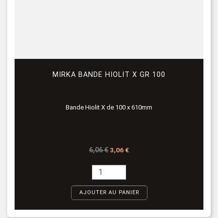
MIRKA BANDE HIOLIT X GR 100
Bande Hiolit X de 100 x 610mm
Prix de base
Prix
6,06 €
3,06 €
AJOUTER AU PANIER