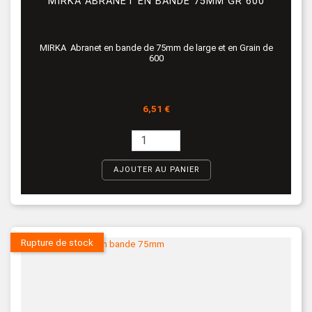
MIRKA ABRANET EN BANDE 75MM GR 600
MIRKA Abranet en bande de 75mm de large et en Grain de
600
Prix
6,51 €
AJOUTER AU PANIER
Rupture de stock