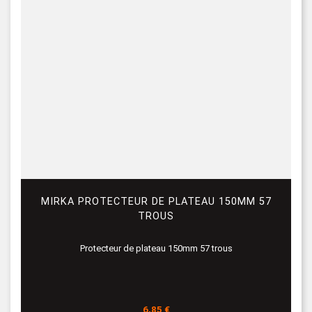
MIRKA PROTECTEUR DE PLATEAU 150MM 57
TROUS
Protecteur de plateau 150mm 57 trous
Prix
6,85 €