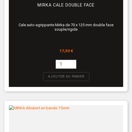
MIRKA CALE DOUBLE FACE
Cale auto-agrippante Mirka de 70 x 125 mm double face
souple/rigide
Prix
17,50 €
AJOUTER AU PANIER