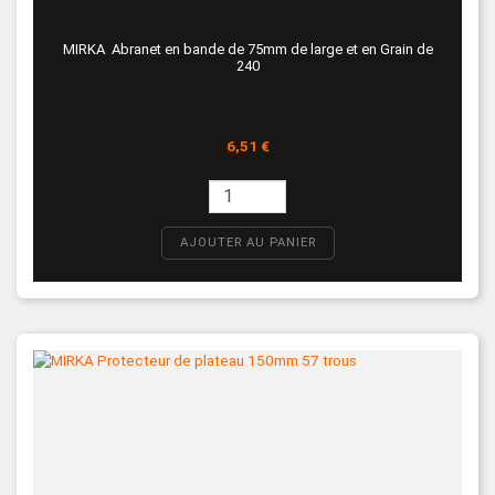
MIRKA Abranet en bande de 75mm de large et en Grain de
240
Prix
6,51 €
AJOUTER AU PANIER