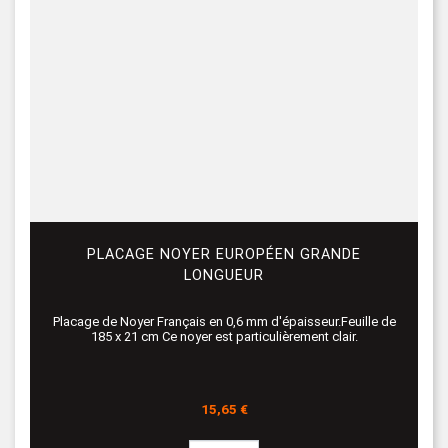
PLACAGE NOYER EUROPÉEN GRANDE
LONGUEUR
Placage de Noyer Français en 0,6 mm d'épaisseur.Feuille de
185 x 21 cm Ce noyer est particulièrement clair.
Prix
15,65 €