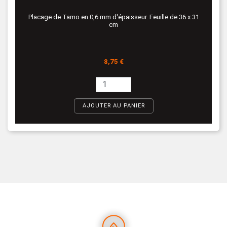
Placage de Tamo en 0,6 mm d'épaisseur. Feuille de 36 x 31
cm
Prix
8,75 €
AJOUTER AU PANIER