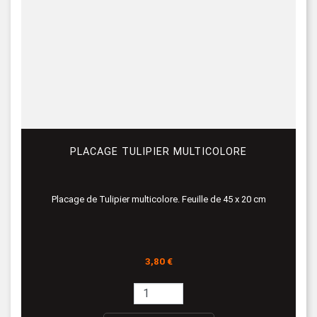
PLACAGE TULIPIER MULTICOLORE
Placage de Tulipier multicolore. Feuille de 45 x 20 cm
Prix
3,80 €