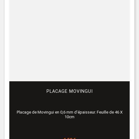
PLACAGE MOVINGUI
Placage de Movingui en 0,6 mm d'épaisseur. Feuille de 46 X
10cm
Prix