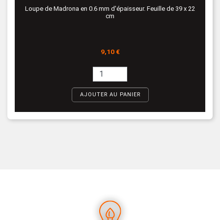
Loupe de Madrona en 0.6 mm d'épaisseur. Feuille de 39 x 22
cm
Prix
9,10 €
AJOUTER AU PANIER