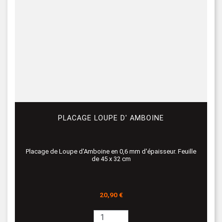
PLACAGE LOUPE D' AMBOINE
Placage de Loupe d'Amboine en 0,6 mm d'épaisseur. Feuille
de 45 x 32 cm
Prix
20,90 €