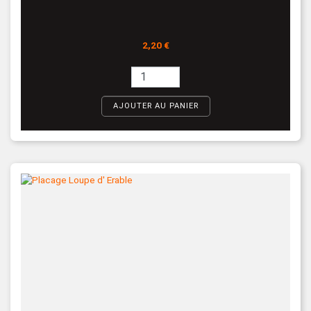
Prix
2,20 €
AJOUTER AU PANIER