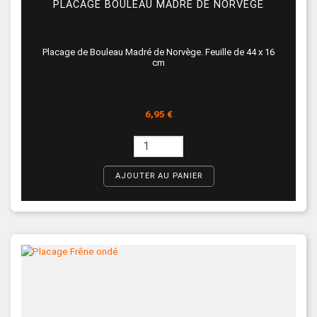
PLACAGE BOULEAU MADRÉ DE NORVÈGE
Placage de Bouleau Madré de Norvège. Feuille de 44 x 16
cm
Prix
6,95 €
AJOUTER AU PANIER