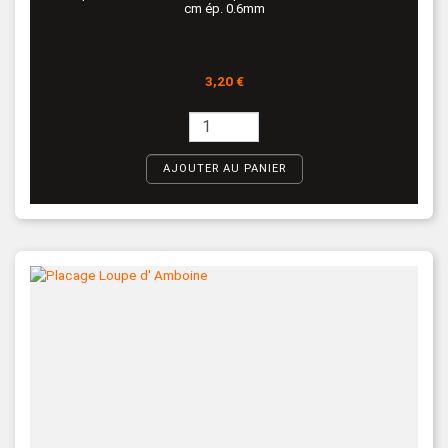
cm ép. 0.6mm
Prix
3,20 €
AJOUTER AU PANIER