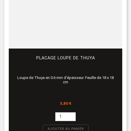
PLACAGE LOUPE DE THUYA
Loupe de Thuya en 0.6 mm d'épaisseur. Feuille de 18 x 18
cm
Prix
3,80 €
AJOUTER AU PANIER