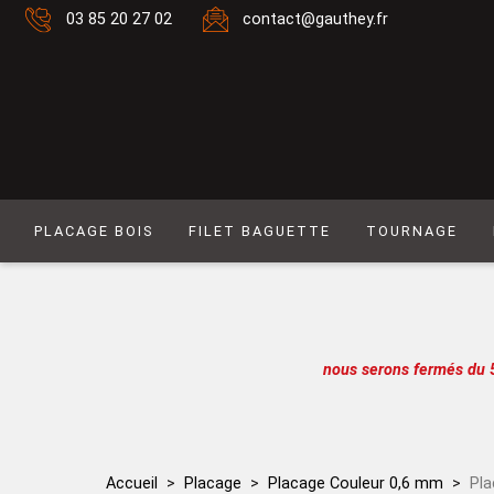
03 85 20 27 02
contact@gauthey.fr
PLACAGE BOIS
FILET BAGUETTE
TOURNAGE
Placage Naturel 0,6 mm
Filet composé 6
Placage Naturel à Mouvement 0,6 mm
Filet Laiton
Placage Couleur 0,6 mm
Filet composé 9
nous serons fermés du 
Placage Couleur à Mouvement 0,6 mm
Filet Simple naturel
Placage Naturel 0,9 mm
Baguette
Placage Couleur 0,9 mm
Filet simple couleur
Accueil
Placage
Placage Couleur 0,6 mm
Pla
Lot de placages