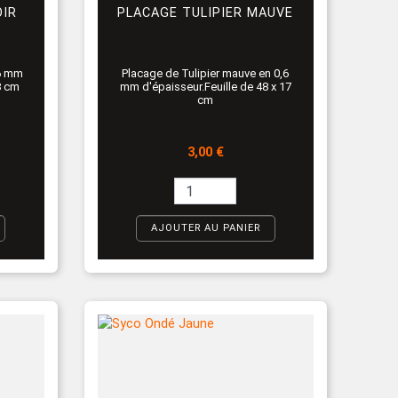
OIR
PLACAGE TULIPIER MAUVE
,6 mm
Placage de Tulipier mauve en 0,6
8 cm
mm d'épaisseur.Feuille de 48 x 17
cm
Prix
3,00 €
AJOUTER AU PANIER