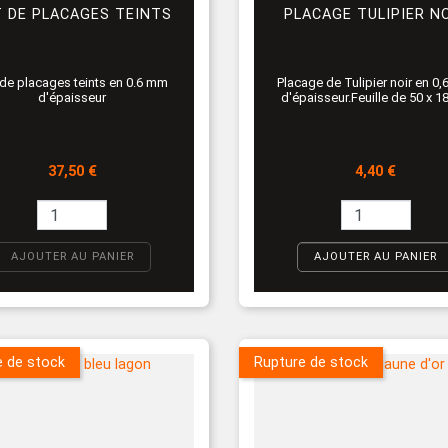
 DE PLACAGES TEINTS
PLACAGE TULIPIER N
 de placages teints en 0.6 mm
Placage de Tulipier noir en 0
d'épaisseur
d'épaisseur.Feuille de 50 x 1
Prix
Prix
37,50 €
4,40 €
AJOUTER AU PANIER
AJOUTER AU PANIER
e de stock
Rupture de stock