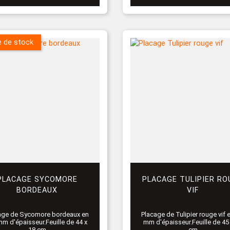
e de stock
PLACAGE SYCOMORE
PLACAGE TULIPIER RO
BORDEAUX
VIF
age de Sycomore bordeaux en
Placage de Tulipier rouge vif 
mm d'épaisseur.Feuille de 44 x
mm d'épaisseur.Feuille de 45
18 cm
cm