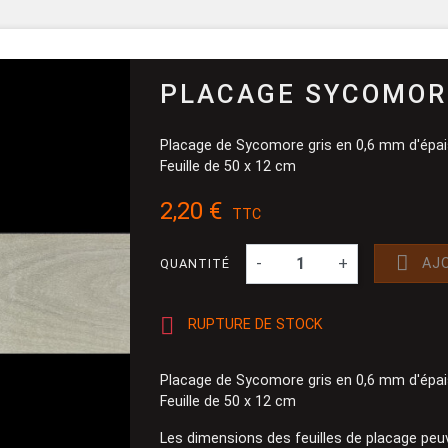
Pinceau et 
Dévidoir
Ponçage
PLACAGE SYCOMOR
Placage de Sycomore gris en 0,6 mm d'épai
Feuille de 50 x 12 cm
2,20 €
TTC

-
+
AJ
QUANTITÉ

RUPTURE DE STOCK
Placage de Sycomore gris en 0,6 mm d'épai
Feuille de 50 x 12 cm
Les dimensions des feuilles de placage peu