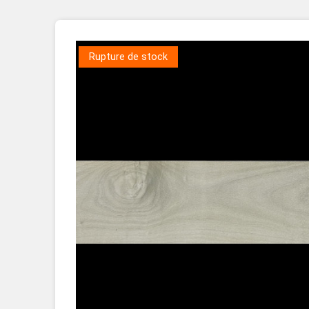
Placage Grande Longueur
Placage Double-Face
Rupture de stock