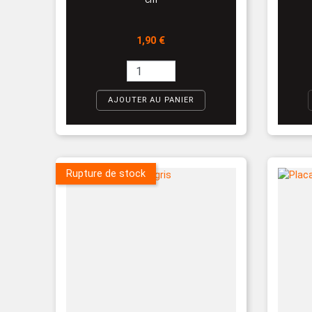
Prix
1,90 €
AJOUTER AU PANIER
Rupture de stock