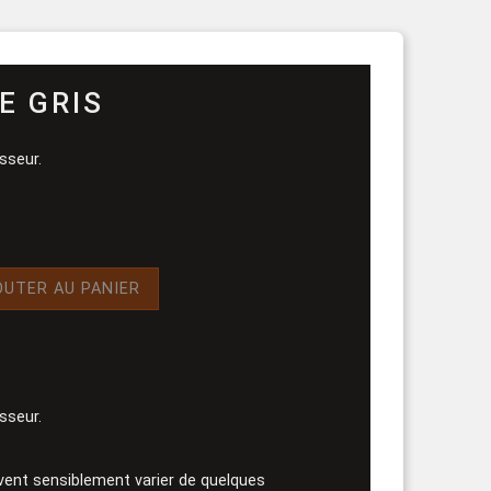
rouleau
E GRIS
sseur.
OUTER AU PANIER
sseur.
vent sensiblement varier de quelques