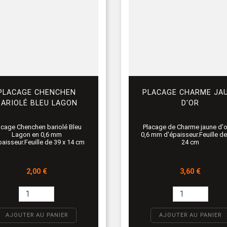
PLACAGE CHENCHEN
PLACAGE CHARME JA
BARIOLÉ BLEU LAGON
D'OR
acage Chenchen bariolé Bleu
Placage de Charme jaune d'o
Lagon en 0,6 mm
0,6 mm d'épaisseur.Feuille de
paisseur.Feuille de 39 x 14 cm
24 cm
Prix
Prix
2,00 €
3,60 €
AJOUTER AU PANIER
AJOUTER AU PANIER