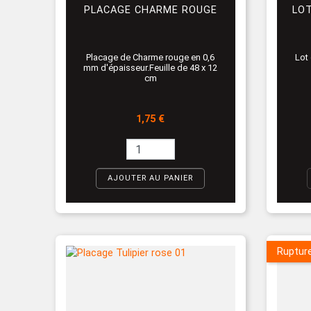
PLACAGE CHARME ROUGE
LOT
Placage de Charme rouge en 0,6
Lot
mm d'épaisseur.Feuille de 48 x 12
cm
Prix
1,75 €
AJOUTER AU PANIER
Ruptur