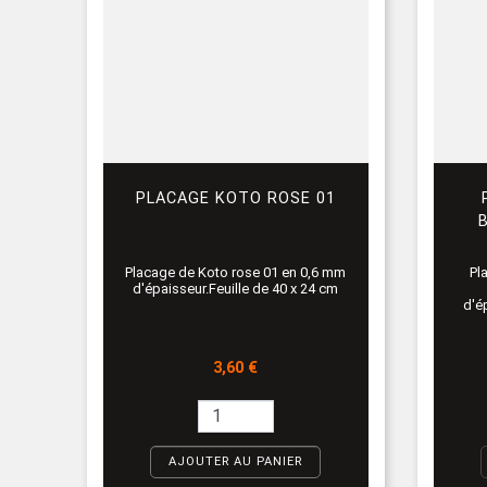
PLACAGE KOTO ROSE 01
Placage de Koto rose 01 en 0,6 mm
Pl
d'épaisseur.Feuille de 40 x 24 cm
d'é
Prix
3,60 €
AJOUTER AU PANIER