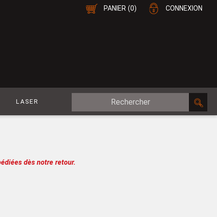
PANIER
(0)
CONNEXION
E
LASER
MDF Plaqué
le
CP Plaqué
Placage Double-Face
édiées dès notre retour.
e
Contreplaqué
esure
MDF
oupe