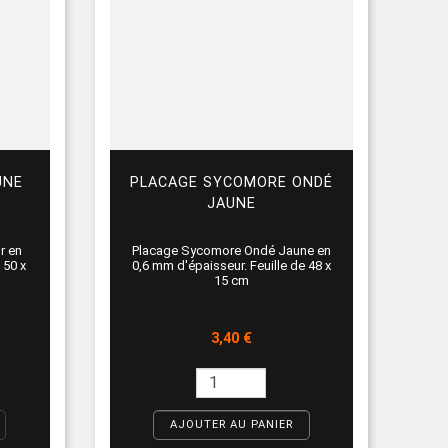
UNE
PLACAGE SYCOMORE ONDÉ
JAUNE
r en
Placage Sycomore Ondé Jaune en
 50 x
0,6 mm d'épaisseur. Feuille de 48 x
15 cm
Prix
3,40 €
AJOUTER AU PANIER