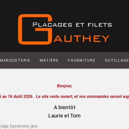
MARQUETERIE
MATIÈRE
FOURNITURE
OUTILLAG
Matière synthétique
Abrasif
Hegner
Bonjour,
Laiton
Colle
Scie manuel
Laser
Produit de Finition
Racloir
5 au 16 Août 2026 .
Le site reste ouvert, et vos commandes seront exp
Chantournage
Quincaillerie
Lame de sci
A bientôt
Panneau support
Outils de m
Laurie et Tom
Papier
Outils de c
cage Sycomore gris
Extra
Atelier