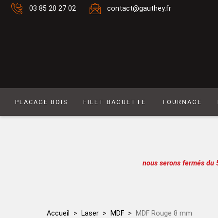
03 85 20 27 02
contact@gauthey.fr
PLACAGE BOIS
FILET BAGUETTE
TOURNAGE
Placage Naturel 0,6 mm
Filet composé 6
Placage Naturel à Mouvement 0,6 mm
Filet Laiton
Placage Couleur 0,6 mm
Filet composé 9
nous serons fermés du 
Placage Couleur à Mouvement 0,6 mm
Filet Simple naturel
Placage Naturel 0,9 mm
Baguette
Placage Couleur 0,9 mm
Filet simple couleur
Accueil
Laser
MDF
MDF Rouge 8 mm
Lot de placages