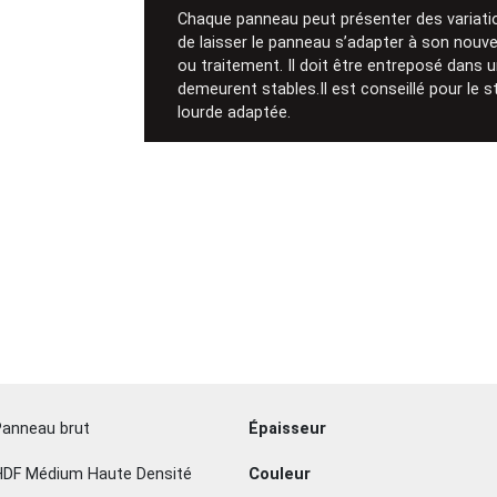
Chaque panneau peut présenter des variatio
de laisser le panneau s’adapter à son nou
ou traitement. Il doit être entreposé dans u
demeurent stables.Il est conseillé pour le
lourde adaptée.
Panneau brut
Épaisseur
HDF Médium Haute Densité
Couleur