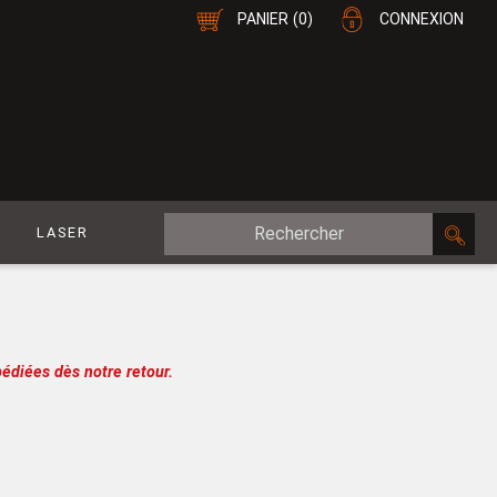
PANIER
(0)
CONNEXION
E
LASER
MDF Plaqué
le
CP Plaqué
Placage Double-Face
édiées dès notre retour.
e
Contreplaqué
esure
MDF
oupe