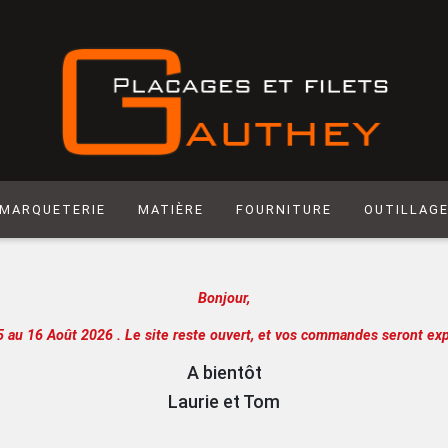
MARQUETERIE
MATIÈRE
FOURNITURE
OUTILLAG
Matière synthétique
Abrasif
Hegner
Bonjour,
Laiton
Colle
Scie manuel
Laser
Produit de Finition
Racloir
5 au 16 Août 2026 .
Le site reste ouvert, et vos commandes seront exp
Chantournage
Quincaillerie
Lame de sci
A bientôt
Panneau support
Outils de m
Laurie et Tom
Papier
Outils de c
Extra
Atelier