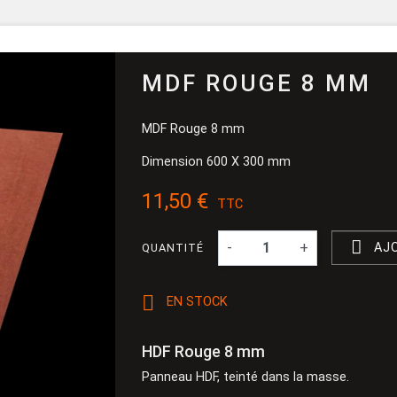
Pinceau et 
Dévidoir
Ponçage
MDF ROUGE 8 MM
MDF Rouge 8 mm
Dimension 600 X 300 mm
11,50 €
TTC

-
+
AJ
QUANTITÉ

EN STOCK
HDF Rouge 8 mm
Panneau HDF, teinté dans la masse.