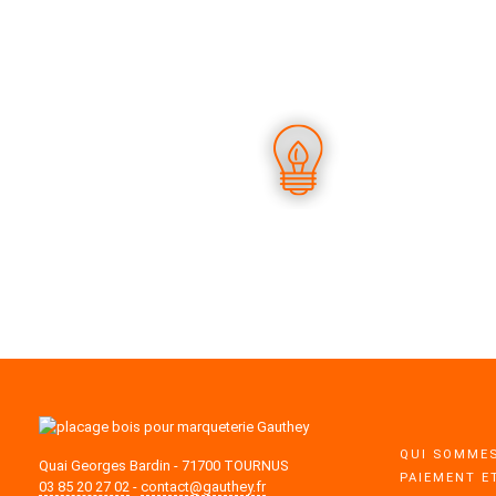
UN SAVOIR-FAIRE UNIQUE
D
QUI SOMMES
Quai Georges Bardin - 71700 TOURNUS
PAIEMENT E
03 85 20 27 02
-
contact@gauthey.fr