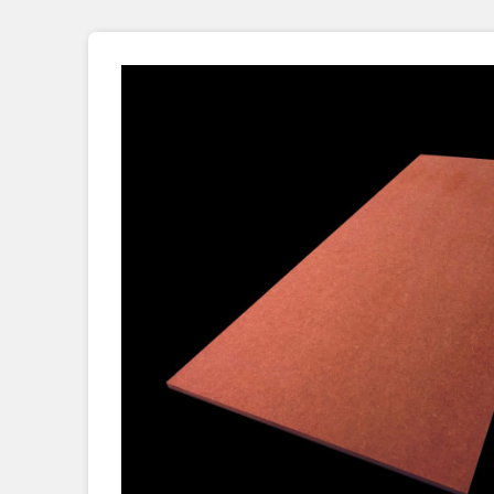
Placage Grande Longueur
Placage Double-Face