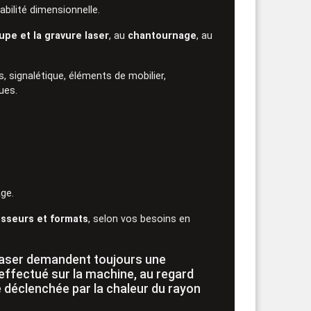
bilité dimensionnelle.
upe
et la gravure
laser
, au
chantournage
, au
, signalétique, éléments de mobilier,
ues.
age.
isseurs et formats
, selon vos besoins en
 laser demandent toujours une
effectué sur la machine, au regard
e déclenchée par la chaleur du rayon