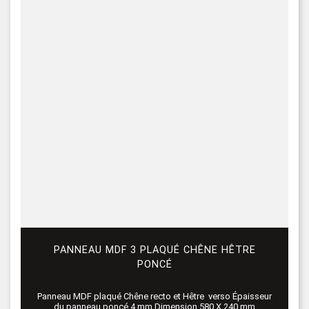
PANNEAU MDF 3 PLAQUÉ CHÊNE HÊTRE
PONCÉ
Panneau MDF plaqué Chêne recto et Hêtre verso Épaisseur
du panneau poncé 4 mm Dimension 580 X 240 mm