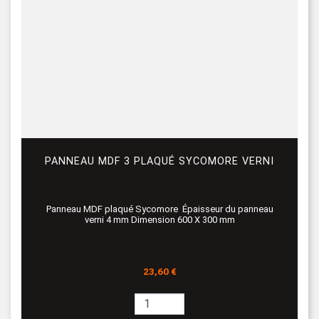
PANNEAU MDF 3 PLAQUÉ SYCOMORE VERNI
Panneau MDF plaqué Sycomore Épaisseur du panneau
verni 4 mm Dimension 600 X 300 mm
Prix
23,60 €