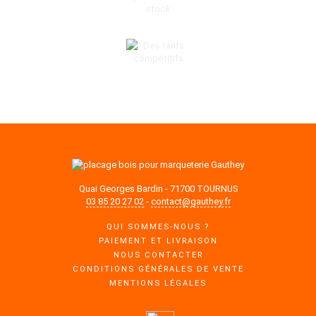
DES PRODUITS EN STOCK
DES TARIFS COMPÉTITIFS
Quai Georges Bardin - 71700 TOURNUS
03 85 20 27 02
-
contact@gauthey.fr
QUI SOMMES-NOUS ?
PAIEMENT ET LIVRAISON
NOUS CONTACTER
CONDITIONS GÉNÉRALES DE VENTE
MENTIONS LÉGALES