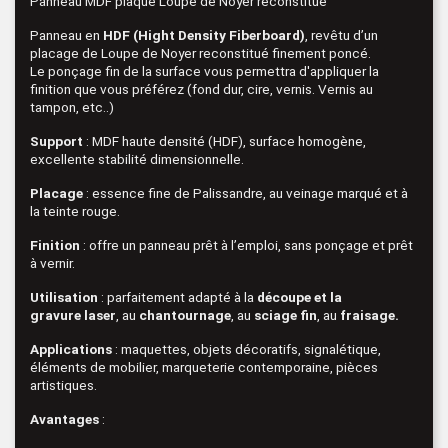
Panneau MDF plaqué Loupe de Noyer reconstitué
Panneau en
HDF (Hight Density Fiberboard)
, revêtu d’un
placage de Loupe de Noyer reconstitué finement poncé.
Le ponçage fin de la surface vous permettra d'appliquer la
finition que vous préférez (fond dur, cire, vernis. Vernis au
tampon, etc..)
Support
: MDF haute densité (HDF), surface homogène,
excellente stabilité dimensionnelle.
Placage
: essence fine de Palissandre, au veinage marqué et à
la teinte rouge.
Finition
: offre un panneau prêt à l’emploi, sans ponçage et prêt
à vernir.
Utilisation
: parfaitement adapté à la
découpe
et la
gravure
laser
, au
chantournage
, au
sciage fin
, au
fraisage.
Applications
: maquettes, objets décoratifs, signalétique,
éléments de mobilier, marqueterie contemporaine, pièces
artistiques.
Avantages
: