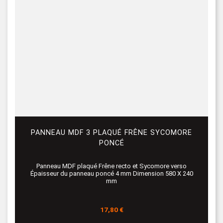
PANNEAU MDF 3 PLAQUÉ FRÊNE SYCOMORE
PONCÉ
Panneau MDF plaqué Frêne recto et Sycomore verso
Épaisseur du panneau poncé 4 mm Dimension 580 X 240
mm
Prix
17,80 €