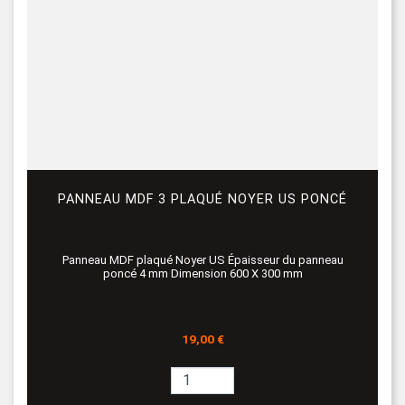
PANNEAU MDF 3 PLAQUÉ NOYER US PONCÉ
Panneau MDF plaqué Noyer US Épaisseur du panneau
poncé 4 mm Dimension 600 X 300 mm
Prix
19,00 €