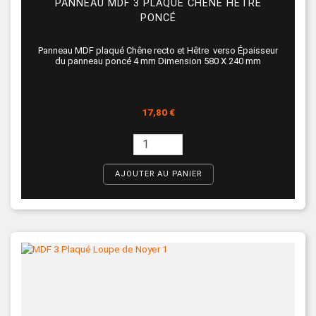
PANNEAU MDF 3 PLAQUÉ CHÊNE HÊTRE
PONCÉ
Panneau MDF plaqué Chêne recto et Hêtre verso Épaisseur
du panneau poncé 4 mm Dimension 580 X 240 mm
Prix
17,80 €
AJOUTER AU PANIER