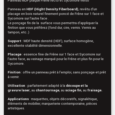
Panneau MDF plaqué Frêne recto et Sycomore verso
Panneau en
HDF (Hight Density Fiberboard)
, revêtu d’un
placage en bois naturel finement poncé de Frêne sur 1 face et
Sycomore sur l'autre face .
Le ponçage fin de la surface vous permettra d'appliquer la
finition que vous préférez (fond dur, cire, vernis. Vernis au
tampon, etc..)
Support
: MDF haute densité (HDF), surface homogène,
excellente stabilité dimensionnelle.
Placage
: essence fine de Frêne sur 1 face et Sycomore sur
l'autre face, au veinage marqué pour le Frêne et plus fin pour le
Sycomore.
Finition
: offre un panneau prêt à l’emploi, sans ponçage et prêt
à vernir.
Utilisation
: parfaitement adapté à la
découpe
et la
gravure
laser
, au
chantournage
, au
sciage fin
, au
fraisage.
Applications
: maquettes, objets décoratifs, signalétique,
éléments de mobilier, marqueterie contemporaine, pièces
artistiques.