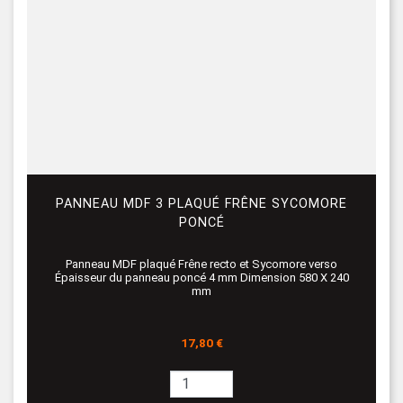
PANNEAU MDF 3 PLAQUÉ FRÊNE SYCOMORE
PONCÉ
Panneau MDF plaqué Frêne recto et Sycomore verso
Épaisseur du panneau poncé 4 mm Dimension 580 X 240
mm
Prix
17,80 €