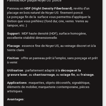
Panneau MDF plaqué Noyer US poncé
Panneau en
HDF (Hight Density Fiberboard)
, revêtu d’un
placage en bois naturel de Noyer US finement poncé.
Le ponçage fin de la surface vous permettra d'appliquer la
finition que vous préférez (fond dur, cire, vernis. Vernis au
tampon, etc..)
Support
: MDF haute densité (HDF), surface homogène,
excellente stabilité dimensionnelle.
Placage
: essence fine de Noyer US, au veinage discret et à la
teinte claire.
Finition
: offre un panneau prêt à l’emploi, sans ponçage et prêt
à vernir.
Utilisation
: parfaitement adapté à la
découpe
et la
gravure
laser
, au
chantournage
, au
sciage fin
, au
fraisage.
Applications
: maquettes, objets décoratifs, signalétique,
éléments de mobilier, marqueterie contemporaine, pièces
artistiques.
Avantages
: