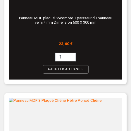
Panneau MDF plaqué Sycomore Épaisseur du panneau
verni 4 mm Dimension 600 X 300 mm
Prix
23,60 €
AJOUTER AU PANIER