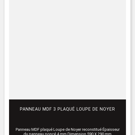
PANNEAU MDF 3 PLAQUÉ LOUPE DE NOYER
Panneau MDF plaqué Loupe de Noyer reconstitué Épaisseur
du panneau poncé 4 mm Dimension 590 X 290 mm