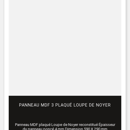
PANNEAU MDF 3 PLAQUÉ LOUPE DE NOYER
Panneau MDF plaqué Loupe de Noyer reconstitué Épaisseur
du panneau poncé 4 mm Dimension 590 X 290 mm