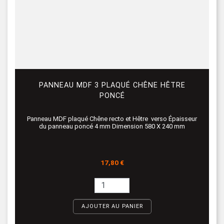
PANNEAU MDF 3 PLAQUÉ CHÊNE HÊTRE
PONCÉ
Panneau MDF plaqué Chêne recto et Hêtre verso Épaisseur
du panneau poncé 4 mm Dimension 580 X 240 mm
Prix
17,80 €
AJOUTER AU PANIER