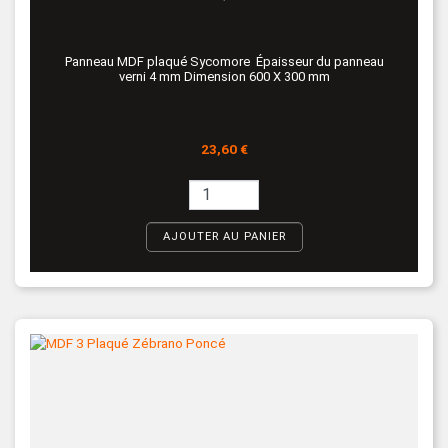
Panneau MDF plaqué Sycomore Épaisseur du panneau
verni 4 mm Dimension 600 X 300 mm
Prix
23,60 €
AJOUTER AU PANIER