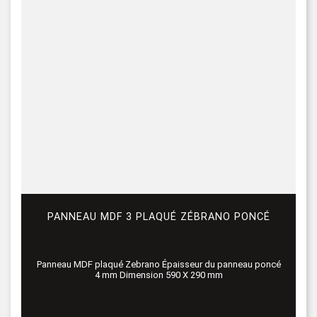
PANNEAU MDF 3 PLAQUÉ ZÉBRANO PONCÉ
Panneau MDF plaqué Zebrano Épaisseur du panneau poncé
4 mm Dimension 590 X 290 mm