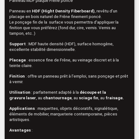
Panneau MDF plaqué Frêne poncé
Panneau en
HDF (Hight Density Fiberboard)
, revêtu d’un
placage en bois naturel de Frêne finement poncé.
Le ponçage fin de la surface vous permettra d'appliquer la
finition que vous préférez (fond dur, cire, vernis. Vernis au
tampon, etc..)
Support
: MDF haute densité (HDF), surface homogène,
excellente stabilité dimensionnelle.
Placage
: essence fine de Frêne, au veinage discret et à la
teinte claire.
Finition
: offre un panneau prêt à l’emploi, sans ponçage et prêt
à vernir.
Utilisation
: parfaitement adapté à la
découpe
et la
gravure
laser
, au
chantournage
, au
sciage fin
, au
fraisage.
Applications
: maquettes, objets décoratifs, signalétique,
éléments de mobilier, marqueterie contemporaine, pièces
artistiques.
Avantages
: