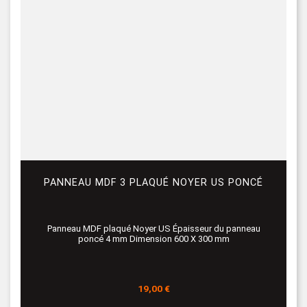
PANNEAU MDF 3 PLAQUÉ NOYER US PONCÉ
Panneau MDF plaqué Noyer US Épaisseur du panneau
poncé 4 mm Dimension 600 X 300 mm
Prix
19,00 €