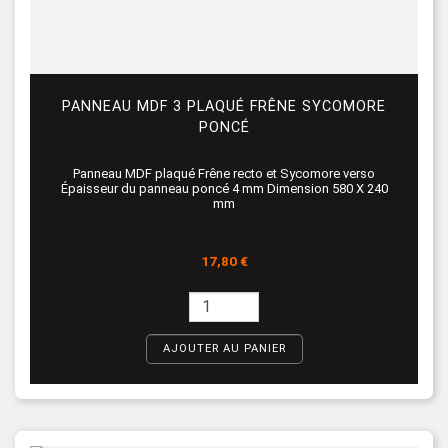
PANNEAU MDF 3 PLAQUÉ FRÊNE SYCOMORE
PONCÉ
Panneau MDF plaqué Frêne recto et Sycomore verso
Épaisseur du panneau poncé 4 mm Dimension 580 X 240
mm
Prix
17,80 €
AJOUTER AU PANIER