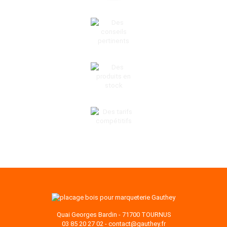
UN SAVOIR-FAIRE UNIQUE
DES CONSEILS PERTINENTS
DES PRODUITS EN STOCK
DES TARIFS COMPÉTITIFS
Quai Georges Bardin - 71700 TOURNUS
03 85 20 27 02
-
contact@gauthey.fr