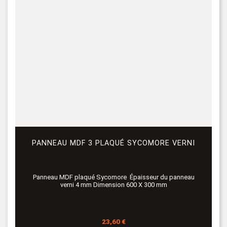
PANNEAU MDF 3 PLAQUÉ SYCOMORE VERNI
Panneau MDF plaqué Sycomore Épaisseur du panneau
verni 4 mm Dimension 600 X 300 mm
Prix
23,60 €