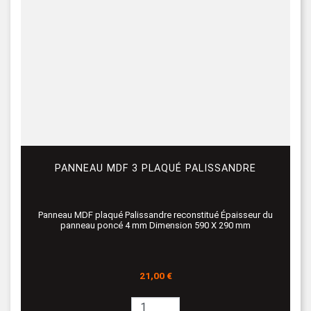
PANNEAU MDF 3 PLAQUÉ PALISSANDRE
Panneau MDF plaqué Palissandre reconstitué Épaisseur du
panneau poncé 4 mm Dimension 590 X 290 mm
Prix
21,00 €