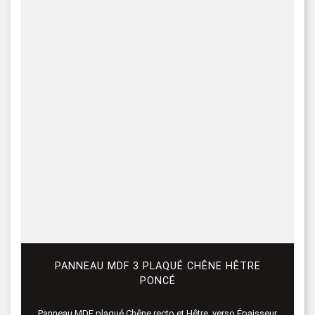
PANNEAU MDF 3 PLAQUÉ CHÊNE HÊTRE
PONCÉ
Panneau MDF plaqué Chêne recto et Hêtre verso Épaisseur