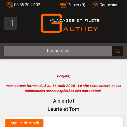
03 85 20 27 02
Panier
(0)
Connexion

Bonjour,
nous serons fermés du 5 au 16 Août 2026 .
Le site reste ouvert, et vos
commandes seront expédiées dès notre retour.
A bientôt
Laurie et Tom
Rupture de stock