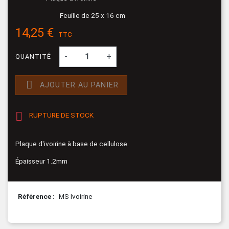
Feuille de 25 x 16 cm
14,25 €
TTC
-
+
QUANTITÉ

AJOUTER AU PANIER

RUPTURE DE STOCK
Plaque d'ivoirine à base de cellulose.
Épaisseur 1.2mm
Référence
MS Ivoirine