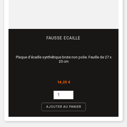
FAUSSE ECAILLE
Plaque d'écaille synthétique brute non polie. Feuille de 27 x
20 cm
Prix
14,25 €
AJOUTER AU PANIER