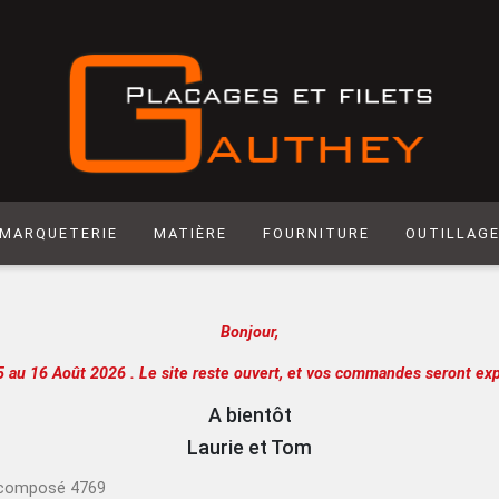
MARQUETERIE
MATIÈRE
FOURNITURE
OUTILLAG
Matière synthétique
Abrasif
Hegner
Bonjour,
Laiton
Colle
Scie manuel
Laser
Produit de Finition
Racloir
5 au 16 Août 2026 .
Le site reste ouvert, et vos commandes seront exp
Chantournage
Quincaillerie
Lame de sci
A bientôt
Panneau support
Outils de m
Laurie et Tom
Papier
Outils de c
t composé 4769
Extra
Atelier