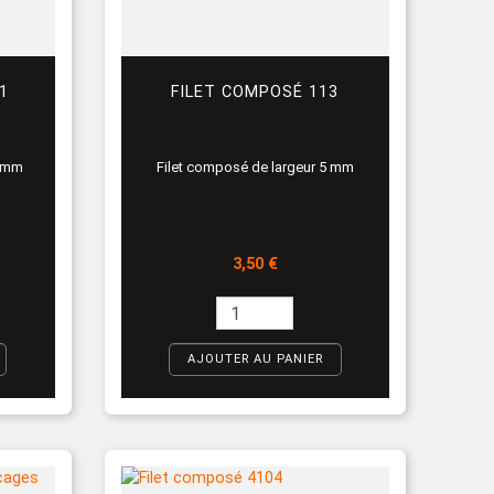
1
FILET COMPOSÉ 113
6 mm
Filet composé de largeur 5 mm
Prix
3,50 €
AJOUTER AU PANIER