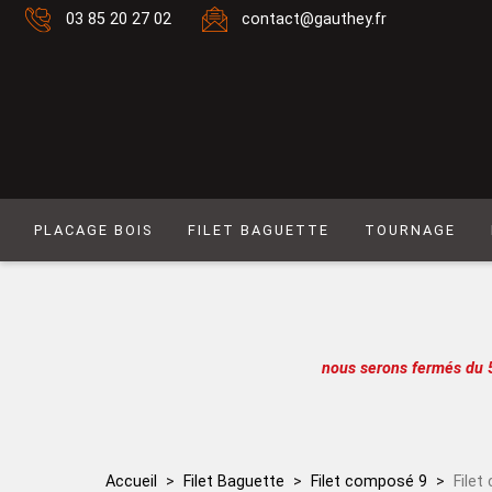
03 85 20 27 02
contact@gauthey.fr
PLACAGE BOIS
FILET BAGUETTE
TOURNAGE
Placage Naturel 0,6 mm
Filet composé 6
Placage Naturel à Mouvement 0,6 mm
Filet Laiton
Placage Couleur 0,6 mm
Filet composé 9
nous serons fermés du 
Placage Couleur à Mouvement 0,6 mm
Filet Simple naturel
Placage Naturel 0,9 mm
Baguette
Placage Couleur 0,9 mm
Filet simple couleur
Accueil
Filet Baguette
Filet composé 9
File
Lot de placages