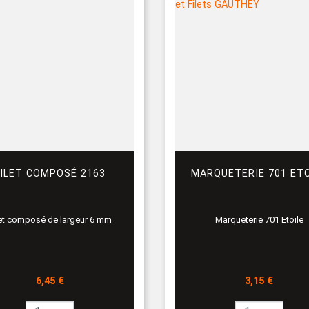
FILET COMPOSÉ 2163
MARQUETERIE 701 ETO
let composé de largeur 6 mm
Marqueterie 701 Etoile
Prix
Prix
6,45 €
3,15 €