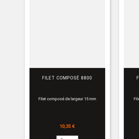
FILET COMPOSÉ 8800
Filet composé de largeur 15 mm
Fi
Prix
10,35 €