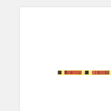
Placage Grande Longueur
Placage Double-Face