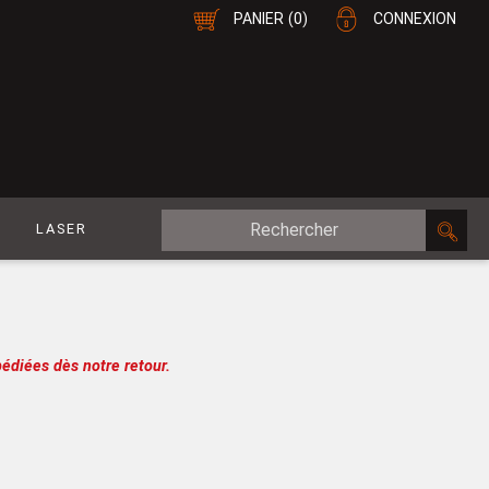
PANIER
(0)
CONNEXION
E
LASER
MDF Plaqué
le
CP Plaqué
Placage Double-Face
édiées dès notre retour.
e
Contreplaqué
esure
MDF
oupe