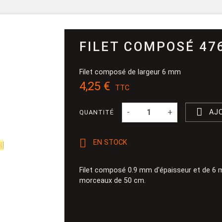
Pinceau et 
Dévidoir
Ponçage
FILET COMPOSÉ 47
Filet composé de largeur 6 mm
4,25 €
TTC

-
+
AJ
QUANTITÉ

EN STOCK
Filet composé 0.9 mm d'épaisseur et de 6 m
morceaux de 50 cm.