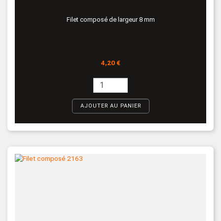
Filet composé de largeur 8 mm
Prix
4,20 €
AJOUTER AU PANIER