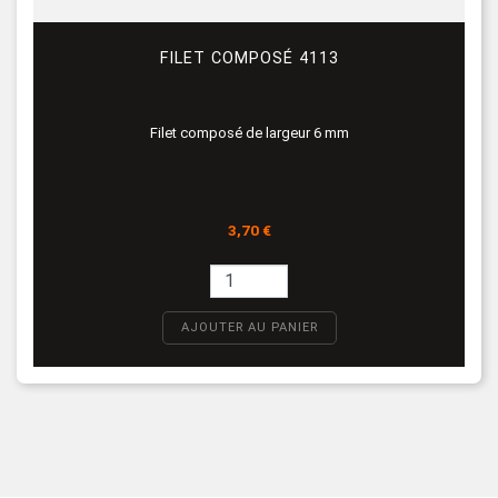
FILET COMPOSÉ 4113
Filet composé de largeur 6 mm
Prix
3,70 €
AJOUTER AU PANIER