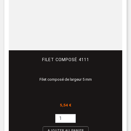
FILET COMPOSÉ 4111
Filet composé de largeur 5 mm
Prix
5,54 €
AJOUTER AU PANIER