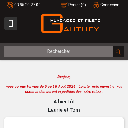
03 85 20 27 02
Panier
(0)
Connexion

Bonjour,
nous serons fermés du 5 au 16 Août 2026 .
Le site reste ouvert, et vos
commandes seront expédiées dès notre retour.
A bientôt
Laurie et Tom