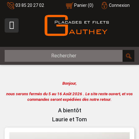
03 85 20 27 02
Panier
(0)
Connexion

Bonjour,
nous serons fermés du 5 au 16 Août 2026 .
Le site reste ouvert, et vos
commandes seront expédiées dès notre retour.
A bientôt
Laurie et Tom