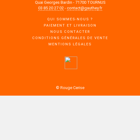
Quai Georges Bardin - 71700 TOURNUS
03 85 20 27 02
-
contact@gauthey.fr
QUI SOMMES-NOUS ?
PAIEMENT ET LIVRAISON
NOUS CONTACTER
CONDITIONS GÉNÉRALES DE VENTE
MENTIONS LÉGALES
© Rouge Cerise