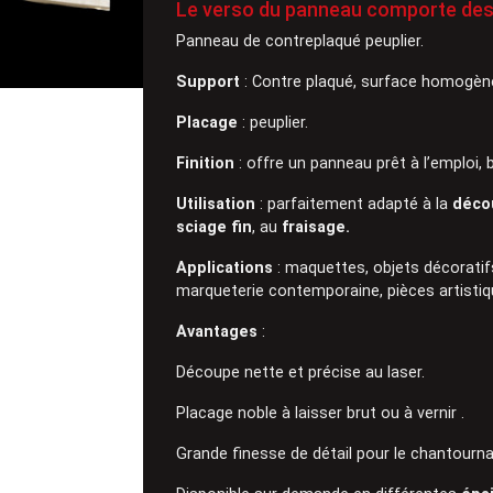
Le verso du panneau comporte des
Panneau de contreplaqué peuplier.
Support
: Contre plaqué, surface homogène
Placage
: peuplier.
Finition
: offre un panneau prêt à l’emploi, 
Utilisation
: parfaitement adapté à la
déco
sciage fin
, au
fraisage.
Applications
: maquettes, objets décoratifs
marqueterie contemporaine, pièces artistiq
Avantages
:
Découpe nette et précise au laser.
Placage noble à laisser brut ou à vernir .
Grande finesse de détail pour le chantourn