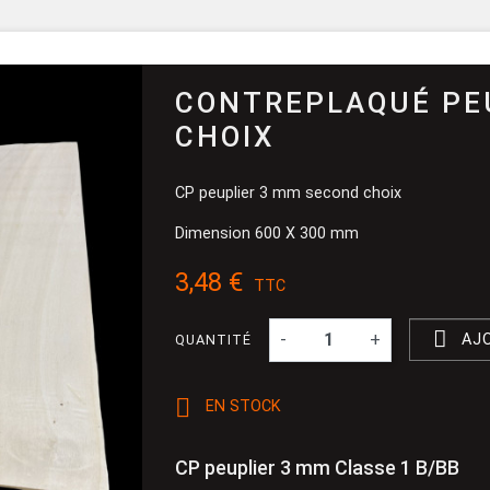
Pinceau et 
Dévidoir
Ponçage
CONTREPLAQUÉ PEU
CHOIX
CP peuplier 3 mm second choix
Dimension 600 X 300 mm
3,48 €
TTC

-
+
AJ
QUANTITÉ

EN STOCK
CP peuplier 3 mm Classe 1 B/BB