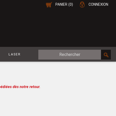
PANIER
(0)
CONNEXION
E
LASER
MDF Plaqué
le
CP Plaqué
Placage Double-Face
édiées dès notre retour.
e
Contreplaqué
esure
MDF
oupe