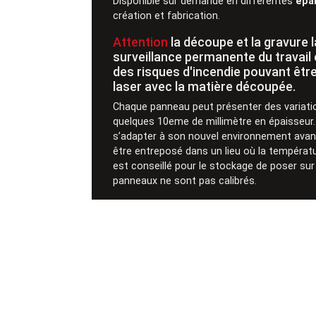
Disponible sur demande en différentes
épa
création et fabrication.
Attention
la découpe et la gravure
surveillance permanente du travail 
des risques d'incendie pouvant êtr
laser avec la matière découpée.
Chaque panneau peut présenter des variatio
quelques 10eme de millimètre en épaisseur.
s’adapter à son nouvel environnement avant
être entreposé dans un lieu où la températu
est conseillé pour le stockage de poser su
panneaux ne sont pas calibrés.