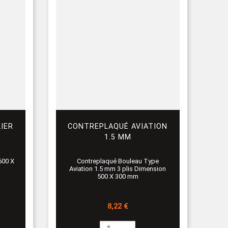
IER
CONTREPLAQUÉ AVIATION
1.5 MM
600 X
Contreplaqué Bouleau Type
Aviation 1.5 mm 3 plis Dimension
500 X 300 mm
Prix
8,22 €