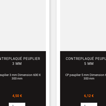
NTREPLAQUÉ PEUPLIER
CONTREPLAQUÉ PEUPL
3 MM
5 MM
euplier 3 mm Dimension 600 X
CP peuplier 5 mm Dimension 
300 mm
300 mm
Prix
Prix
4,50 €
6,12 €