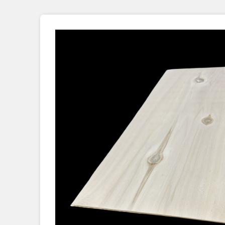
Placage Grande Longueur
Placage Double-Face