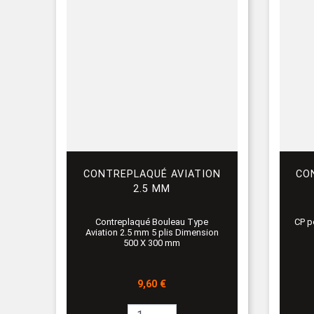
CONTREPLAQUÉ AVIATION
CO
2.5 MM
Contreplaqué Bouleau Type
CP p
Aviation 2.5 mm 5 plis Dimension
500 X 300 mm
Prix
9,60 €