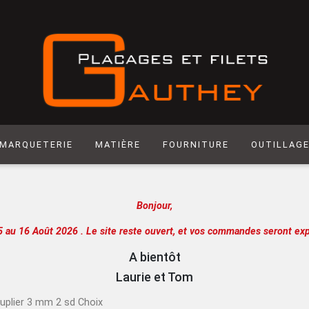
MARQUETERIE
MATIÈRE
FOURNITURE
OUTILLAG
Matière synthétique
Abrasif
Hegner
Bonjour,
Laiton
Colle
Scie manuel
Laser
Produit de Finition
Racloir
5 au 16 Août 2026 .
Le site reste ouvert, et vos commandes seront exp
Chantournage
Quincaillerie
Lame de sci
A bientôt
Panneau support
Outils de m
Laurie et Tom
Papier
Outils de c
uplier 3 mm 2 sd Choix
Extra
Atelier