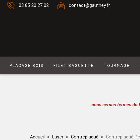
03 85 20 27 02
contact@gauthey.fr
PLACAGE BOIS
FILET BAGUETTE
TOURNAGE
Placage Naturel 0,6 mm
Filet composé 6
Placage Naturel à Mouvement 0,6 mm
Filet Laiton
Placage Couleur 0,6 mm
Filet composé 9
nous serons fermés du 
Placage Couleur à Mouvement 0,6 mm
Filet Simple naturel
Placage Naturel 0,9 mm
Baguette
Placage Couleur 0,9 mm
Filet simple couleur
Accueil
Laser
Contreplaqué
Contreplaqué Pe
Lot de placages