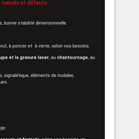
 nœuds et défauts .
, bonne stabilité dimensionnelle.
brut, à poncer et à vernir, selon vos besoins.
upe
et la gravure
laser
, au
chantournage
, au
, signalétique, éléments de mobilier,
ues.
age.