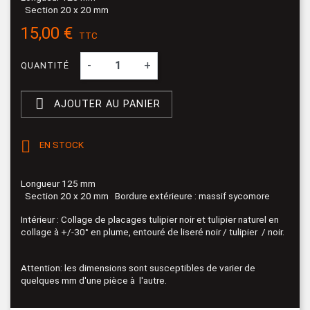
Section 20 x 20 mm
15,00 €
TTC
-
+
QUANTITÉ

AJOUTER AU PANIER

EN STOCK
Longueur 125 mm
Section 20 x 20 mm Bordure extérieure : massif sycomore
Intérieur : Collage de placages tulipier noir et tulipier naturel en
collage à +/-30° en plume, entouré de liseré noir / tulipier / noir.
Attention: les dimensions sont susceptibles de varier de
quelques mm d'une pièce à l'autre.